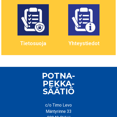
Tietosuoja
Yhteystiedot
POTNA-
PEKKA-
SÄÄTIÖ
c/o Timo Levo
Mäntyrinne 33