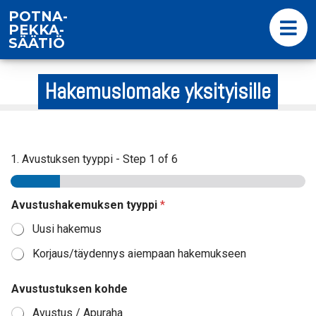
POTNA-
PEKKA-
SÄÄTIÖ
Hakemuslomake yksityisille
1. Avustuksen tyyppi
-
Step
1
of 6
Avustushakemuksen tyyppi
*
Uusi hakemus
Korjaus/täydennys aiempaan hakemukseen
Avustustuksen kohde
Avustus / Apuraha